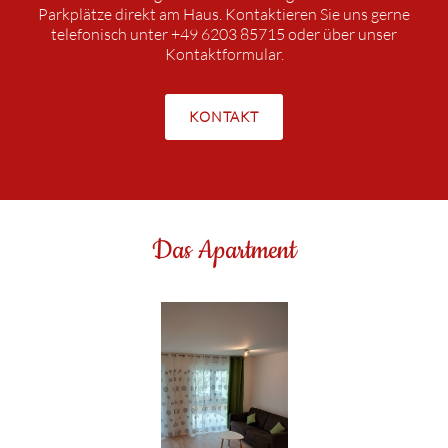
Parkplätze direkt am Haus. Kontaktieren Sie uns gerne
telefonisch unter
+49 6203 85715
oder über unser
Kontaktformular.
KONTAKT
Das Apartment